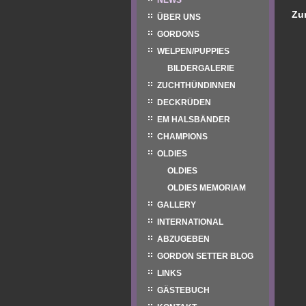
NEWS
Zu
ÜBER UNS
GORDONS
WELPEN/PUPPIES
BILDERGALERIE
ZUCHTHÜNDINNEN
DECKRÜDEN
EM HALSBÄNDER
CHAMPIONS
OLDIES
OLDIES
OLDIES MEMORIAM
GALLERY
INTERNATIONAL
ABZUGEBEN
GORDON SETTER BLOG
LINKS
GÄSTEBUCH