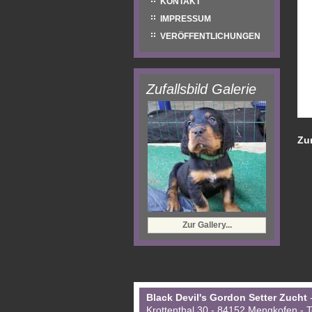
KONTAKT
IMPRESSUM
VERÖFFENTLICHUNGEN
Zufallsbild Galerie
Zu
Zur Gallery...
Black Devil's Gordon Setter Zucht
-
Krottenthal 30 - 84152 Mengkofen - T