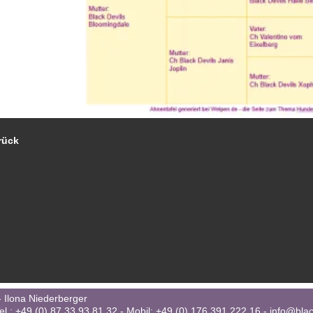
rück
 Ilona Niederberger
el.: +49 (0) 87 33 93 81 32 - Mobil: +49 (0) 176 391 222 16 -
info@blac