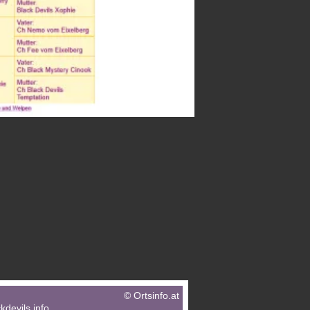
©
Ortsinfo.at
kdevils.info