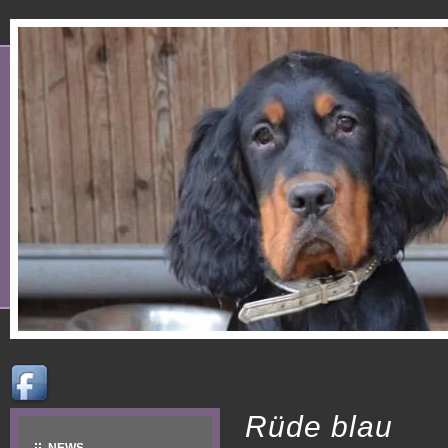
Rüde blau