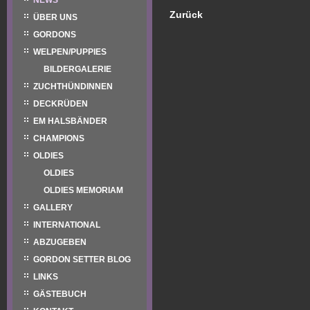
NEWS
Zurück
ÜBER UNS
GORDONS
WELPEN/PUPPIES
BILDERGALERIE
ZUCHTHÜNDINNEN
DECKRÜDEN
EM HALSBÄNDER
CHAMPIONS
OLDIES
OLDIES
OLDIES MEMORIAM
GALLERY
INTERNATIONAL
ABZUGEBEN
GORDON SETTER BLOG
LINKS
GÄSTEBUCH