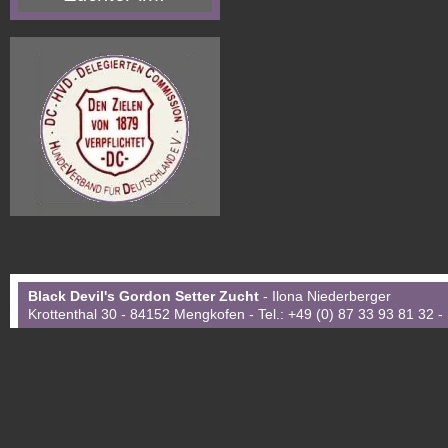
Black Devil's Gordon Setter Zucht
- Ilona Niederberger
Krottenthal 30 - 84152 Mengkofen - Tel.: +49 (0) 87 33 93 81 32 -