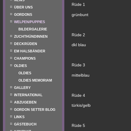
NEWS
Rüde 1
ÜBER UNS
grünbunt
GORDONS
WELPEN/PUPPIES
BILDERGALERIE
Rüde 2
ZUCHTHÜNDINNEN
DECKRÜDEN
dkl blau
EM HALSBÄNDER
CHAMPIONS
Rüde 3
OLDIES
OLDIES
mittelblau
OLDIES MEMORIAM
GALLERY
Rüde 4
INTERNATIONAL
ABZUGEBEN
türkis/gelb
GORDON SETTER BLOG
LINKS
GÄSTEBUCH
Rüde 5