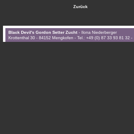
Zurück
Black Devil's Gordon Setter Zucht
- Ilona Niederberger
Krottenthal 30 - 84152 Mengkofen - Tel.: +49 (0) 87 33 93 81 32 -