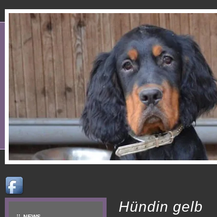
Hündin gelb