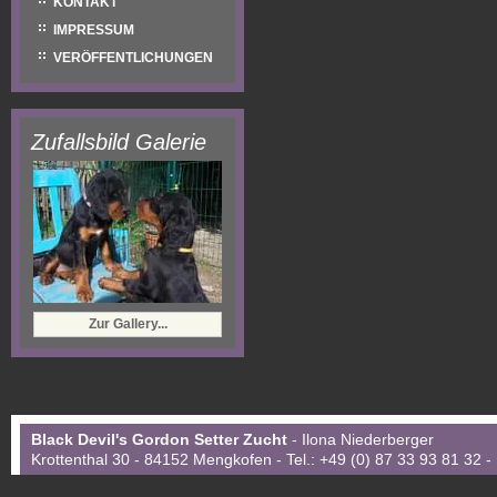
KONTAKT
IMPRESSUM
VERÖFFENTLICHUNGEN
Zufallsbild Galerie
Zur Gallery...
Black Devil's Gordon Setter Zucht
- Ilona Niederberger
Krottenthal 30 - 84152 Mengkofen - Tel.: +49 (0) 87 33 93 81 32 -