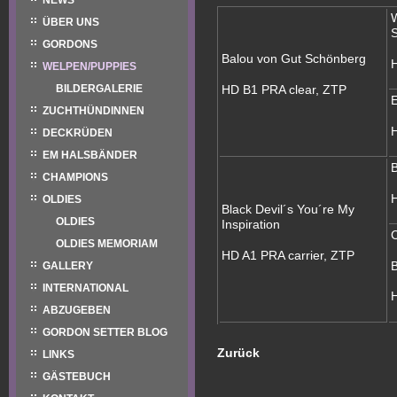
NEWS
W
ÜBER UNS
GORDONS
Balou von Gut Schönberg
WELPEN/PUPPIES
HD B1 PRA clear, ZTP
BILDERGALERIE
ZUCHTHÜNDINNEN
H
DECKRÜDEN
EM HALSBÄNDER
B
CHAMPIONS
H
OLDIES
Black Devil´s You´re My
OLDIES
Inspiration
OLDIES MEMORIAM
HD A1 PRA carrier, ZTP
B
GALLERY
INTERNATIONAL
H
ABZUGEBEN
GORDON SETTER BLOG
Zurück
LINKS
GÄSTEBUCH