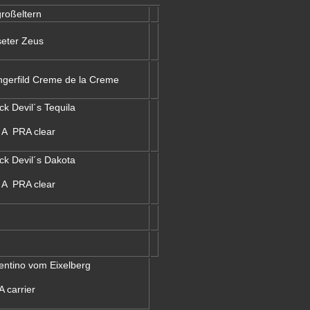
roßeltern
seter Zeus
gerfild Creme de la Creme
ck Devil´s Tequila
 A PRA clear
ck Devil´s Dakota
 A PRA clear
entino vom Eixelberg
 carrier