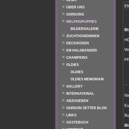
NEWS
El
ÜBER UNS
GORDONS
WELPEN/PUPPIES
BILDERGALERIE
Bl
ZUCHTHÜNDINNEN
HD
DECKRÜDEN
We
EM HALSBÄNDER
CHAMPIONS
PR
OLDIES
OLDIES
OLDIES MEMORIAM
GALLERY
INTERNATIONAL
Ni
ABZUGEBEN
Eu
GORDON SETTER BLOG
Bu
LINKS
GÄSTEBUCH
Bl