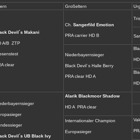
tern
Großeltern
Urg
Tri
Ch.
Sangerfild Emotion
ack Devil´s Makani
PRA carrier HD B
San
 A/B ZTP
Bla
senstest
Niederbayernsieger
HD
A clear
Black Devil´s Halle Berry
Bla
PRA clear HD A
HD
Alarik Blackmoor Shadow
ederbayernsieger
HD A PRA clear
ropasieger
Val
Internationaler Champion
ndessieger
PRA
Europasieger
ack Devil´s UB Black Ivy