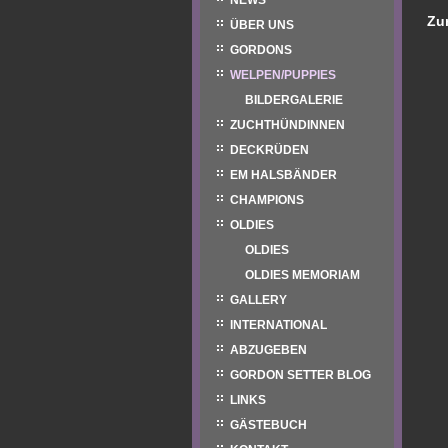
NEWS
Zu
ÜBER UNS
GORDONS
WELPEN/PUPPIES
BILDERGALERIE
ZUCHTHÜNDINNEN
DECKRÜDEN
EM HALSBÄNDER
CHAMPIONS
OLDIES
OLDIES
OLDIES MEMORIAM
GALLERY
INTERNATIONAL
ABZUGEBEN
GORDON SETTER BLOG
LINKS
GÄSTEBUCH