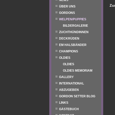
NEWS
Zu
ÜBER UNS
GORDONS
WELPEN/PUPPIES
BILDERGALERIE
ZUCHTHÜNDINNEN
DECKRÜDEN
EM HALSBÄNDER
CHAMPIONS
OLDIES
OLDIES
OLDIES MEMORIAM
GALLERY
INTERNATIONAL
ABZUGEBEN
GORDON SETTER BLOG
LINKS
GÄSTEBUCH